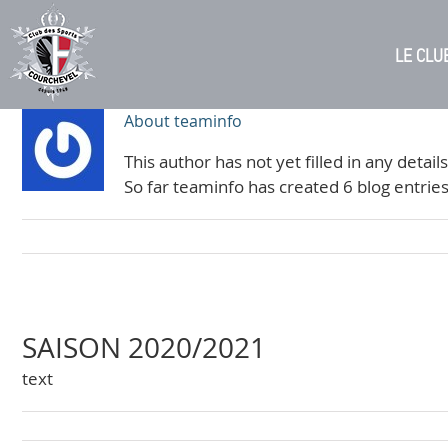
Skip
to
LE CLU
content
About
teaminfo
This author has not yet filled in any details
So far teaminfo has created 6 blog entries
SAISON 2020/2021
text